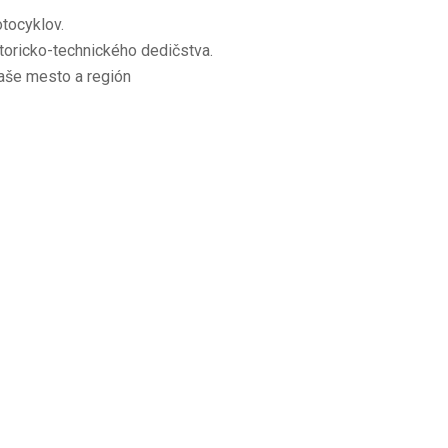
otocyklov.
toricko-technického dedičstva.
aše mesto a región