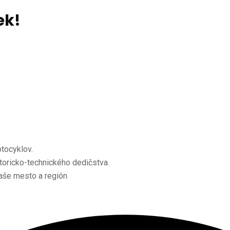
ek!
otocyklov.
toricko-technického dedičstva.
aše mesto a región