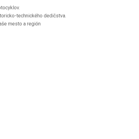
otocyklov.
toricko-technického dedičstva.
aše mesto a región