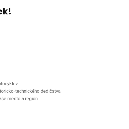
ek!
otocyklov.
toricko-technického dedičstva.
aše mesto a región